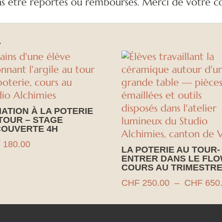
as être reportés ou remboursés. Merci de votre c
…
TIATION À LA POTERIE
TOUR – STAGE
OUVERTE 4H
F
180.00
LA POTERIE AU TOUR-
ENTRER DANS LE FLO
COURS AU TRIMESTR
CHF
250.00
–
CHF
650