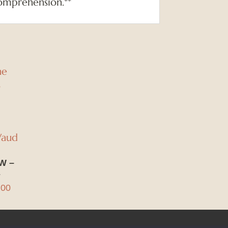
ompréhension.**
W –
E
Plage
.00
de
prix :
CHF 250.00