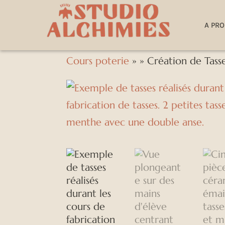
A PR
Cours poterie
»
» Création de Tass