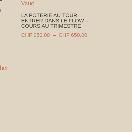
–
H
LA POTERIE AU TOUR-
ENTRER DANS LE FLOW –
COURS AU TRIMESTRE
Plage
CHF
250.00
–
CHF
650.00
de
prix :
CHF 250.00
à
CHF 650.00