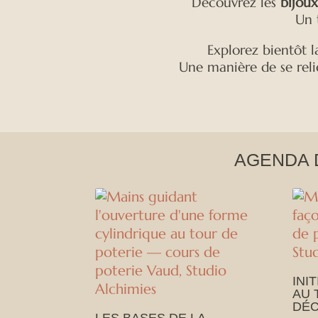
Découvrez les
bijoux 
Un 
Explorez bientôt l
Une manière de se reli
AGENDA 
INI
AU 
DÉC