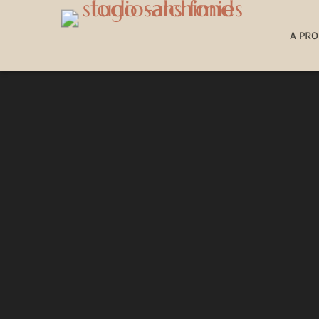
) not supported or source(s) not found
A PR
tps://studio-alchimies.ch/wp-content/uploads/2026/04/Studio-alchimies-atelier-