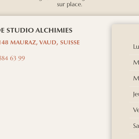
sur place.
 DE STUDIO ALCHIMIES
148 MAURAZ, VAUD, SUISSE
L
584 63 99
M
M
Je
V
S